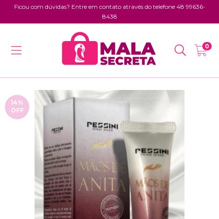
Ficou com dúvidas? Entre em contato através do telefone 48 99636-
8438
0
14
%
OFF